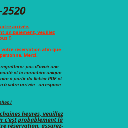
-2520
otre arrivée.
nt un paiement, veuillez
ous !)
 votre réservation afin que
 personne. Merci.
 regretterez pas d'avoir une
beauté et le caractère unique
ire à partir du fichier PDF et
n à votre arrivée… un espace
lles !
chaines heures, veuillez
car c'est probablement là
re réservation, assurez-