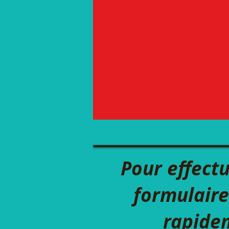
We hope you c
milestone. We s
Pour effectu
formulaire
rapidem