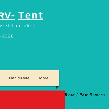
Tent
RV-
e-et-Labrador)
5-2520
Plan du site
More
eason!
Read / Post Reviews: