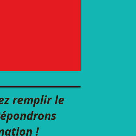
 celebrate this
a where it would
ez remplir le
 répondrons
mation !