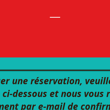
an join us this summer to help us
tarted this journey having no ide
take us and here we are today.
er une réservation,
veuill
 ci-dessous et nous vous
ent par e-mail de confir