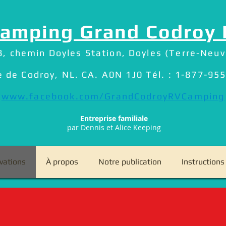
camping Grand Codroy 
8, chemin Doyles Station, Doyles (Terre-Neuv
e de Codroy, NL. CA. A0N 1J0 Tél. : 1-877-95
www.facebook.com/GrandCodroyRVCamping
Entreprise familiale
par Dennis et Alice Keeping
vations
À propos
Notre publication
Instructions
 is our 30th S