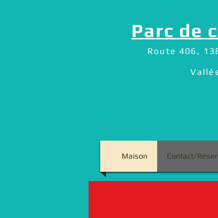
Parc de 
Route 406, 13
Vallé
Maison
Contact/Réser
This