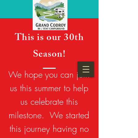
This is our 30th
Season!
We hope you can join
us this summer to help
us celebrate this
milestone. We started
this journey having no