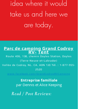
idea where it would
take us and here we
are today.
Parc de camping Grand Codroy
Tent
RV-
Route 406, 138, chemin Doyles Station, Doyles
(Terre-Neuve-et-Labrador)
Vallée de Codroy, NL. CA. A0N 1J0 Tél. :
1-877-955-
2520
www.facebook.com/GrandCodroyRVCamping
Entreprise familiale
par Dennis et Alice Keeping
Read / Post Reviews: